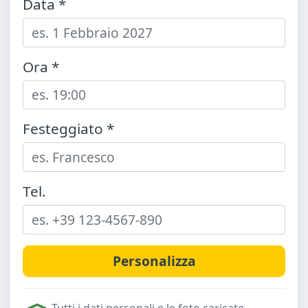
Data *
Ora *
Festeggiato *
Tel.
Tutti i dati personali e le foto caricate