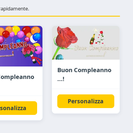
e rapidamente.
Buon Compleanno
Compleanno
...!
Personalizza
sonalizza