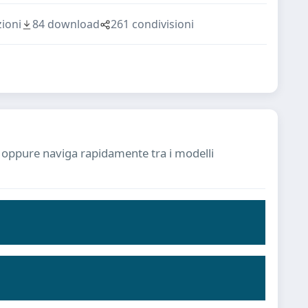
ioni
84 download
261 condivisioni
ia oppure naviga rapidamente tra i modelli