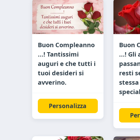
Buon Compleanno
Buon 
...! Tantissimi
...! Gli
auguri e che tutti i
passan
tuoi desideri si
resti 
avverino.
stessa
specia
Personalizza
Per