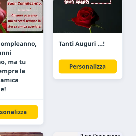
Compleanno,
Tanti Auguri ...!
 anni
o, ma tu
Personalizza
sempre la
 amica
le!
sonalizza