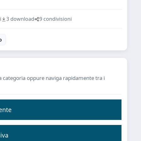
i
3 download
9 condivisioni
o
ssa categoria oppure naviga rapidamente tra i
ente
iva