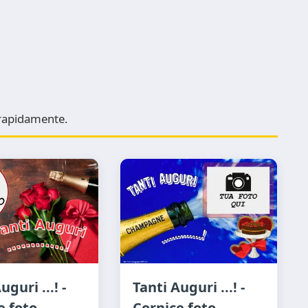
e rapidamente.
uguri ...! -
Tanti Auguri ...! -
e foto
Cornice foto