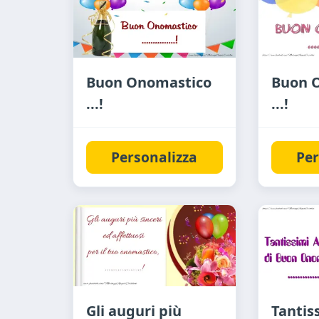
Buon Onomastico
Buon 
...!
...!
Personalizza
Per
Gli auguri più
Tantis