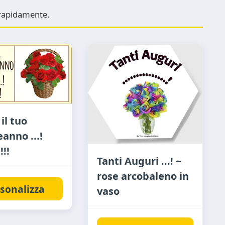
e rapidamente.
il tuo
anno ...!
!!
Tanti Auguri ...! ~
rose arcobaleno in
sonalizza
vaso