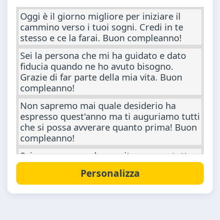
Oggi è il giorno migliore per iniziare il
cammino verso i tuoi sogni. Credi in te
stesso e ce la farai. Buon compleanno!
Sei la persona che mi ha guidato e dato
fiducia quando ne ho avuto bisogno.
Grazie di far parte della mia vita. Buon
compleanno!
Non sapremo mai quale desiderio ha
espresso quest'anno ma ti auguriamo tutti
che si possa avverare quanto prima! Buon
compleanno!
Sei una persona che merita sempre tutto
il meglio. Ti auguro di cuore che tutti i
tuoi desideri si realizzano presto. Buon
compleanno!
Ti auguro un giorno pieno di felicità e un
anno ricco di gioia. Auguri di buon