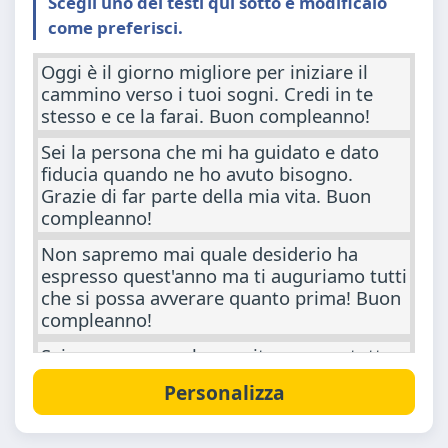
Scegli uno dei testi qui sotto e modificalo
come preferisci.
Oggi è il giorno migliore per iniziare il
cammino verso i tuoi sogni. Credi in te
stesso e ce la farai. Buon compleanno!
Sei la persona che mi ha guidato e dato
fiducia quando ne ho avuto bisogno.
Grazie di far parte della mia vita. Buon
compleanno!
Non sapremo mai quale desiderio ha
espresso quest'anno ma ti auguriamo tutti
che si possa avverare quanto prima! Buon
compleanno!
Sei una persona che merita sempre tutto
il meglio. Ti auguro di cuore che tutti i
tuoi desideri si realizzano presto. Buon
compleanno!