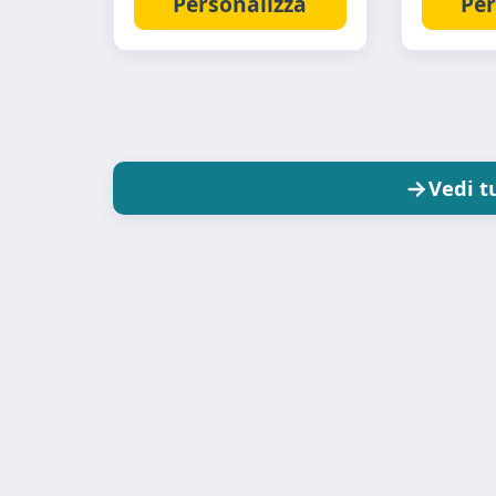
Personalizza
Per
Vedi t