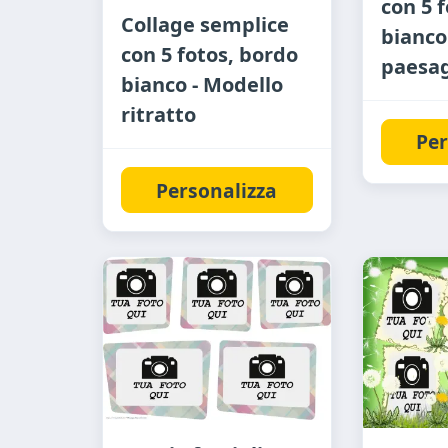
con 5 
Collage semplice
bianco
con 5 fotos, bordo
paesa
bianco - Modello
ritratto
Per
Personalizza