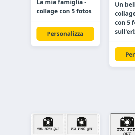
La mia famiglia -
Un bel
collage con 5 fotos
collag
con 5 
sull'er
Personalizza
Per