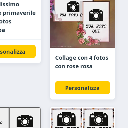
lissimo
e primaverile
fotos
ba
sonalizza
Collage con 4 fotos
con rose rosa
Personalizza