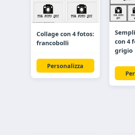
Sempli
Collage con 4 fotos:
con 4 
francobolli
grigio
Personalizza
Per