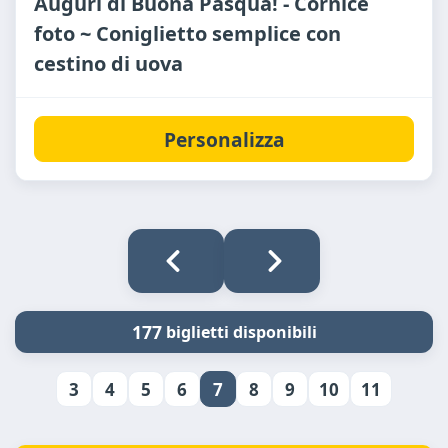
Auguri di Buona Pasqua! - Cornice
foto ~ Coniglietto semplice con
cestino di uova
Personalizza
177
biglietti disponibili
3
4
5
6
7
8
9
10
11