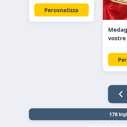
Personalizza
Medagl
vostre
Per
178
bigl