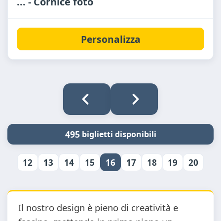
... - Cornice foto
Personalizza
495
biglietti disponibili
12
13
14
15
16
17
18
19
20
Il nostro design è pieno di creatività e