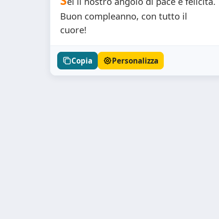
S
ei il nostro angolo di pace e felicità.
Buon compleanno, con tutto il
cuore!
Copia
Personalizza