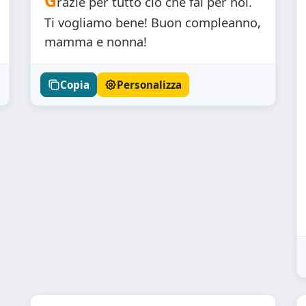
G
razie per tutto ciò che fai per noi.
Ti vogliamo bene! Buon compleanno,
mamma e nonna!
Copia
Personalizza