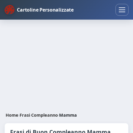
Cartoline Personalizzate
Home
›
Frasi
›
Compleanno
›
Mamma
Frasi di Buon Compleanno Mamma