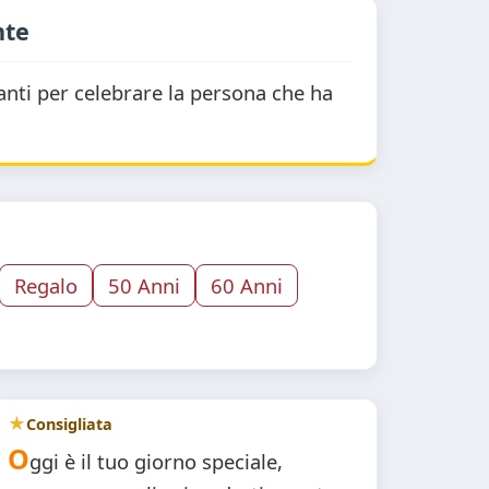
nte
nti per celebrare la persona che ha
Regalo
50 Anni
60 Anni
Consigliata
O
ggi è il tuo giorno speciale,