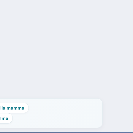
 alla mamma
amma